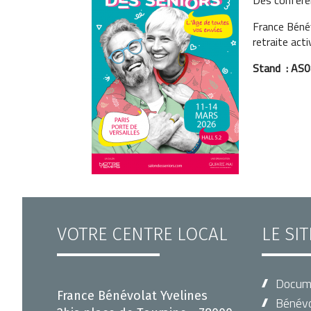
Des conférence
France Bénév
retraite acti
Stand : AS
VOTRE CENTRE LOCAL
LE SI
Docum
France Bénévolat Yvelines
Bénévo