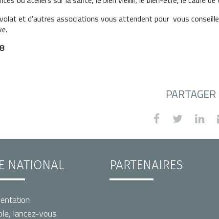
s ou ateliers sur la santé, le bien vieillir, le bien-être, le cadre de vi
olat et d'autres associations vous attendent pour vous conseiller,
ve.
08
PARTAGER
TE NATIONAL
PARTENAIRES
entation
le, lancez-vous