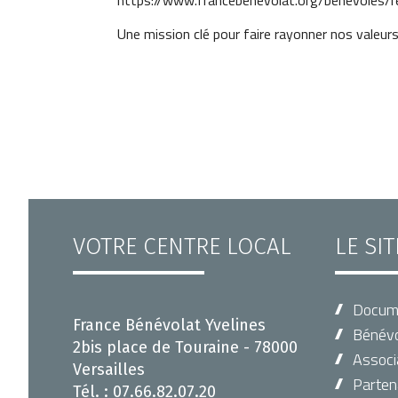
https://www.francebenevolat.org/benevole
Une mission clé pour faire rayonner nos valeurs
VOTRE CENTRE LOCAL
LE SI
Docum
France Bénévolat Yvelines
Bénévo
2bis place de Touraine - 78000
Associ
Versailles
Parten
Tél. : 07.66.82.07.20