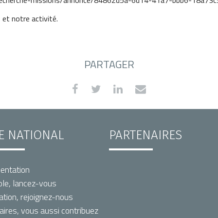
s/recherche-missions/annonce/84862d5a-6d14-41a7-bbb6-18a73
 et notre activité.
PARTAGER
TE NATIONAL
PARTENAIRES
entation
le, lancez-vous
ation, rejoignez-nous
aires, vous aussi contribuez