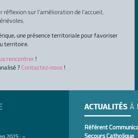
r réflexion sur l’amélioration de l’accueil,
bénévoles.
rique, une présence territoriale pour favoriser
 territoire.
us rencontrer
!
nnalisé ?
Contactez-nous
!
E
ACTUALITÉS
À 
Référent Communicati
Secours Catholique
en 2025 : –